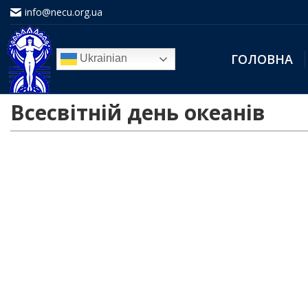
info@necu.org.ua
ГОЛОВНА
Ukrainian
Всесвітній день океанів