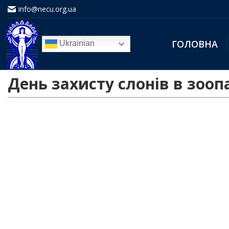
info@necu.org.ua
ГОЛОВНА
Ukrainian
День захисту слонів в зооп