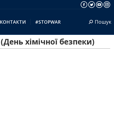
Facebook
Twitter
YouTub
Ins
Пошук
КОНТАКТИ
#STOPWAR
Search:
(День хімічної безпеки)