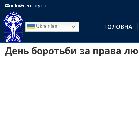
info@necu.org.ua
ГОЛОВНА
Ukrainian
День боротьби за права люд