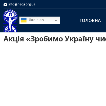
info@necu.org.ua
ГОЛОВНА
Ukrainian
Акція «Зробимо Україну чист